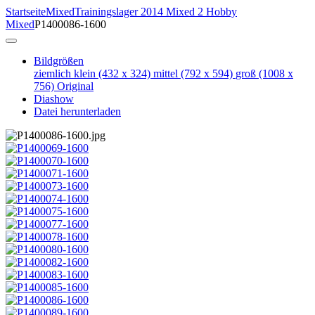
Startseite
Mixed
Trainingslager 2014 Mixed 2 Hobby
Mixed
P1400086-1600
Bildgrößen
ziemlich klein
(432 x 324)
mittel
(792 x 594)
groß
(1008 x
756)
Original
Diashow
Datei herunterladen