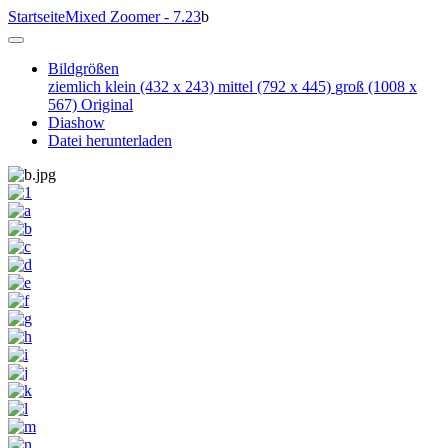
Startseite
Mixed Zoomer - 7.23
b
Bildgrößen
ziemlich klein
(432 x 243)
mittel
(792 x 445)
groß
(1008 x
567)
Original
Diashow
Datei herunterladen