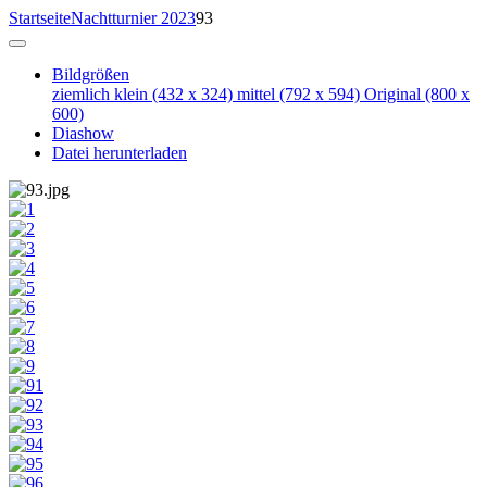
Startseite
Nachtturnier 2023
93
Bildgrößen
ziemlich klein
(432 x 324)
mittel
(792 x 594)
Original
(800 x
600)
Diashow
Datei herunterladen