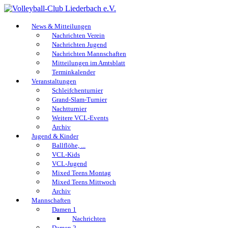
News & Mitteilungen
Nachrichten Verein
Nachrichten Jugend
Nachrichten Mannschaften
Mitteilungen im Amtsblatt
Terminkalender
Veranstaltungen
Schleifchenturnier
Grand-Slam-Turnier
Nachtturnier
Weitere VCL-Events
Archiv
Jugend & Kinder
Ballflöhe, ...
VCL-Kids
VCL-Jugend
Mixed Teens Montag
Mixed Teens Mittwoch
Archiv
Mannschaften
Damen 1
Nachrichten
Damen 2