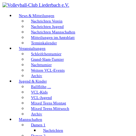
News & Mitteilungen
Nachrichten Verein
Nachrichten Jugend
Nachrichten Mannschaften
Mitteilungen im Amtsblatt
Terminkalender
Veranstaltungen
Schleifchenturnier
Grand-Slam-Turnier
Nachtturnier
Weitere VCL-Events
Archiv
Jugend & Kinder
Ballflöhe, ...
VCL-Kids
VCL-Jugend
Mixed Teens Montag
Mixed Teens Mittwoch
Archiv
Mannschaften
Damen 1
Nachrichten
Damen 2