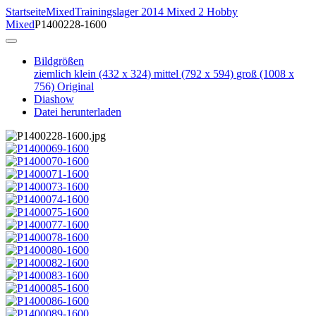
Startseite
Mixed
Trainingslager 2014 Mixed 2 Hobby
Mixed
P1400228-1600
Bildgrößen
ziemlich klein
(432 x 324)
mittel
(792 x 594)
groß
(1008 x
756)
Original
Diashow
Datei herunterladen